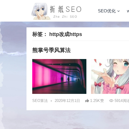
SEO优化
标签：
http改成https
熊掌号季风算法
•
SEO算法
2020年12月1日
1.25K
赞
5914
阅