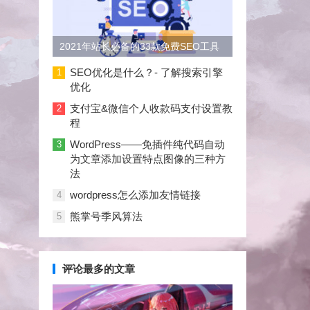
2021年站长必备的33款免费SEO工具
大合集
SEO优化是什么？- 了解搜索引擎
1
优化
支付宝&微信个人收款码支付设置教
2
程
WordPress——免插件纯代码自动
3
为文章添加设置特点图像的三种方
法
wordpress怎么添加友情链接
4
熊掌号季风算法
5
评论最多的文章