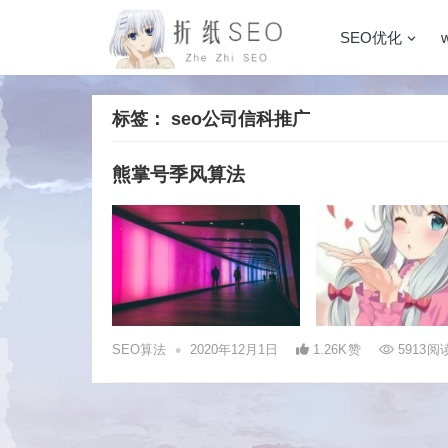
SEO优化
标签：
seo公司信科推广
熊掌号季风算法
•
SEO算法
2020年12月1日
1.26K
赞
5913
阅