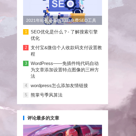
2021年站长必备的33款免费SEO工具
大合集
SEO优化是什么？- 了解搜索引擎
1
优化
支付宝&微信个人收款码支付设置教
2
程
WordPress——免插件纯代码自动
3
为文章添加设置特点图像的三种方
法
wordpress怎么添加友情链接
4
熊掌号季风算法
5
评论最多的文章