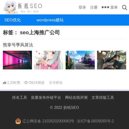
菜单
登录
注册
SEO优化
wordpress建站
标签：
seo上海推广公司
熊掌号季风算法
1.25K
赞
5914
阅读
0
评论
排名工具
批量发布外链平台
网站在线评测
文章排版工具
© 2022
折纸SEO
辽公网安备 21028202000083号
京ICP备18039265号-2