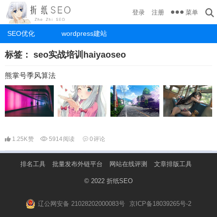
菜单
登录
注册
SEO优化
wordpress建站
标签：
seo实战培训haiyaoseo
熊掌号季风算法
1.25K
赞
5914
阅读
0
评论
排名工具
批量发布外链平台
网站在线评测
文章排版工具
© 2022
折纸SEO
辽公网安备 21028202000083号
京ICP备18039265号-2