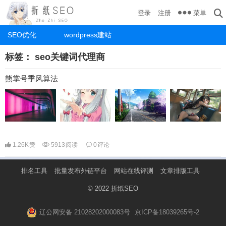
菜单
登录
注册
SEO优化
wordpress建站
标签：
seo关键词代理商
熊掌号季风算法
1.26K
赞
5913
阅读
0
评论
排名工具
批量发布外链平台
网站在线评测
文章排版工具
© 2022
折纸SEO
辽公网安备 21028202000083号
京ICP备18039265号-2