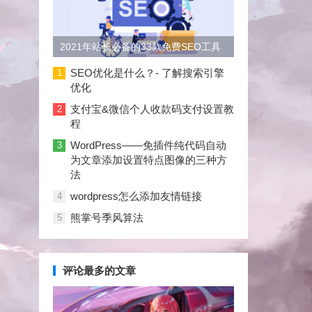
2021年站长必备的33款免费SEO工具
大合集
SEO优化是什么？- 了解搜索引擎
1
优化
支付宝&微信个人收款码支付设置教
2
程
WordPress——免插件纯代码自动
3
为文章添加设置特点图像的三种方
法
wordpress怎么添加友情链接
4
熊掌号季风算法
5
评论最多的文章