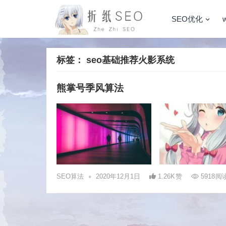
SEO优化
标签：
seo基础推荐火影系统
熊掌号季风算法
•
SEO算法
2020年12月1日
1.26K
赞
5918
阅