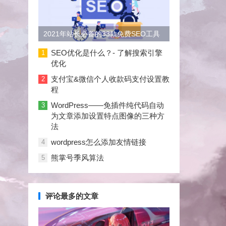
2021年站长必备的33款免费SEO工具
大合集
SEO优化是什么？- 了解搜索引擎
1
优化
支付宝&微信个人收款码支付设置教
2
程
WordPress——免插件纯代码自动
3
为文章添加设置特点图像的三种方
法
wordpress怎么添加友情链接
4
熊掌号季风算法
5
评论最多的文章