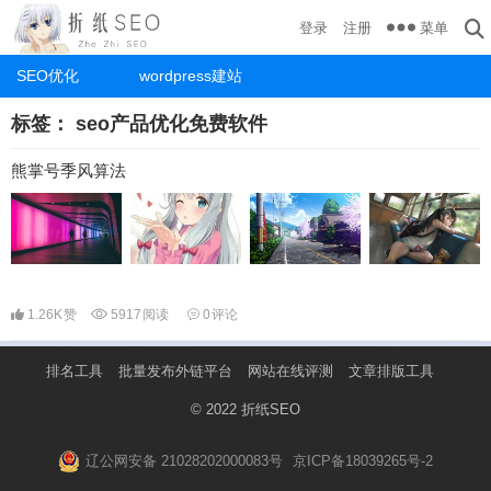
菜单
登录
注册
SEO优化
wordpress建站
标签：
seo产品优化免费软件
熊掌号季风算法
1.26K
赞
5917
阅读
0
评论
排名工具
批量发布外链平台
网站在线评测
文章排版工具
© 2022
折纸SEO
辽公网安备 21028202000083号
京ICP备18039265号-2