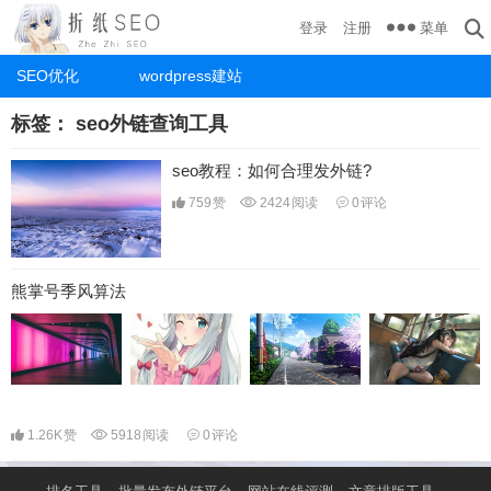
菜单
登录
注册
SEO优化
wordpress建站
标签：
seo外链查询工具
seo教程：如何合理发外链?
759
赞
2424
阅读
0
评论
熊掌号季风算法
1.26K
赞
5918
阅读
0
评论