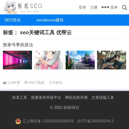
菜单
登录
注册
SEO优化
wordpress建站
标签：
seo关键词工具 优帮云
熊掌号季风算法
1.26K
赞
5917
阅读
0
评论
排名工具
批量发布外链平台
网站在线评测
文章排版工具
© 2022
折纸SEO
辽公网安备 21028202000083号
京ICP备18039265号-2