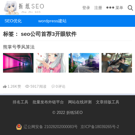
菜单
登录
注册
SEO优化
wordpress建站
标签：
seo公司首荐3开眼软件
熊掌号季风算法
1.26K
赞
5917
阅读
0
评论
排名工具
批量发布外链平台
网站在线评测
文章排版工具
© 2022
折纸SEO
辽公网安备 21028202000083号
京ICP备18039265号-2