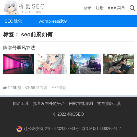
菜单
登录
注册
SEO优化
wordpress建站
标签：
seo前景如何
熊掌号季风算法
1.25K
赞
5915
阅读
0
评论
排名工具
批量发布外链平台
网站在线评测
文章排版工具
© 2022
折纸SEO
辽公网安备 21028202000083号
京ICP备18039265号-2