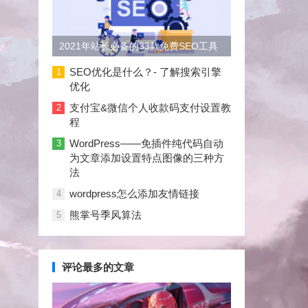
2021年站长必备的33款免费SEO工具
大合集
SEO优化是什么？- 了解搜索引擎
1
优化
支付宝&微信个人收款码支付设置教
2
程
WordPress——免插件纯代码自动
3
为文章添加设置特点图像的三种方
法
wordpress怎么添加友情链接
4
熊掌号季风算法
5
评论最多的文章