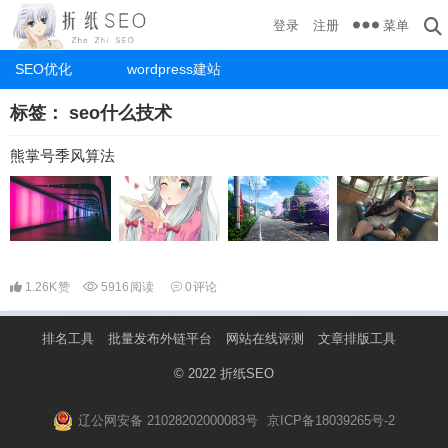
菜单
登录
注册
SEO优化
wordpress建站
标签：
seo什么技术
熊掌号季风算法
1.26K
赞
5916
阅读
0
评论
排名工具
批量发布外链平台
网站在线评测
文章排版工具
© 2022
折纸SEO
辽公网安备 21028202000083号
京ICP备18039265号-2