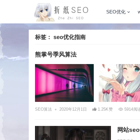
SEO优化
标签：
seo优化指南
熊掌号季风算法
•
SEO算法
2020年12月1日
1.25K
赞
5914
阅
网站se