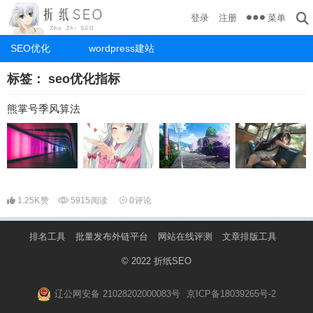
菜单
登录
注册
SEO优化
wordpress建站
标签：
seo优化指标
熊掌号季风算法
1.25K
赞
5915
阅读
0
评论
排名工具
批量发布外链平台
网站在线评测
文章排版工具
© 2022
折纸SEO
辽公网安备 21028202000083号
京ICP备18039265号-2