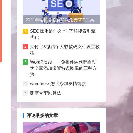
2021年站长必备的33款免费SEO工具
大合集
SEO优化是什么？- 了解搜索引擎
1
优化
支付宝&微信个人收款码支付设置教
2
程
WordPress——免插件纯代码自动
3
为文章添加设置特点图像的三种方
法
wordpress怎么添加友情链接
4
熊掌号季风算法
5
评论最多的文章