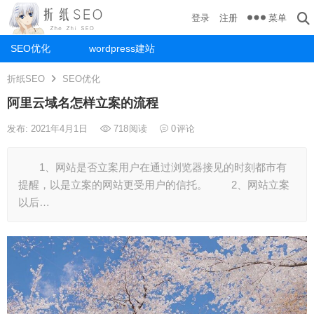
菜单
登录
注册
SEO优化
wordpress建站
折纸SEO
SEO优化
阿里云域名怎样立案的流程
发布: 2021年4月1日
718
阅读
0
评论
1、网站是否立案用户在通过浏览器接见的时刻都市有
提醒，以是立案的网站更受用户的信托。 2、网站立案
以后…