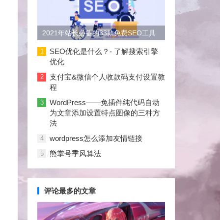
2021年站长必备的33款免费SEO工具
大合集
SEO优化是什么？- 了解搜索引擎
1
优化
支付宝&微信个人收款码支付设置教
2
程
WordPress——免插件纯代码自动
3
为文章添加设置特点图像的三种方
法
wordpress怎么添加友情链接
4
熊掌号季风算法
5
评论最多的文章