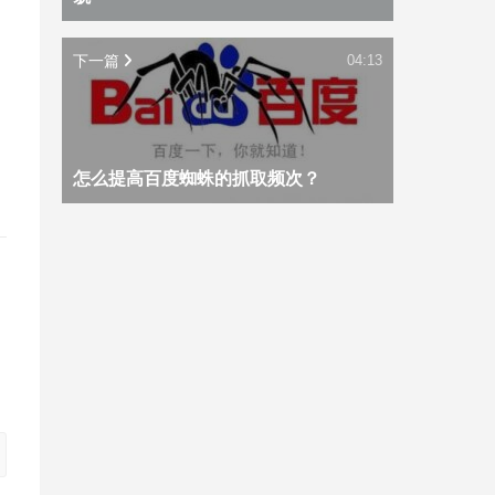
，
下一篇
04:13
怎么提高百度蜘蛛的抓取频次？