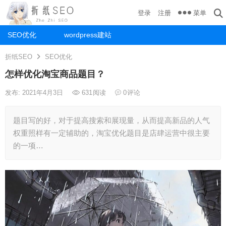
菜单
登录
注册
SEO优化
wordpress建站
折纸SEO
SEO优化
怎样优化淘宝商品题目？
发布: 2021年4月3日
631
阅读
0
评论
题目写的好，对于提高搜索和展现量，从而提高新品的人气
权重照样有一定辅助的，淘宝优化题目是店肆运营中很主要
的一项…