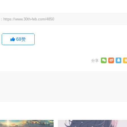
：
https://www.30th-feb.com/4850
68
赞