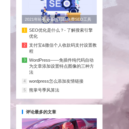
2021年站长必备的33款免费SEO工具
大合集
SEO优化是什么？- 了解搜索引擎
1
优化
支付宝&微信个人收款码支付设置教
2
程
WordPress——免插件纯代码自动
3
为文章添加设置特点图像的三种方
法
wordpress怎么添加友情链接
4
熊掌号季风算法
5
评论最多的文章