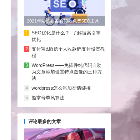
2021年站长必备的33款免费SEO工具
大合集
SEO优化是什么？- 了解搜索引擎
1
优化
支付宝&微信个人收款码支付设置教
2
程
WordPress——免插件纯代码自动
3
为文章添加设置特点图像的三种方
法
wordpress怎么添加友情链接
4
熊掌号季风算法
5
评论最多的文章