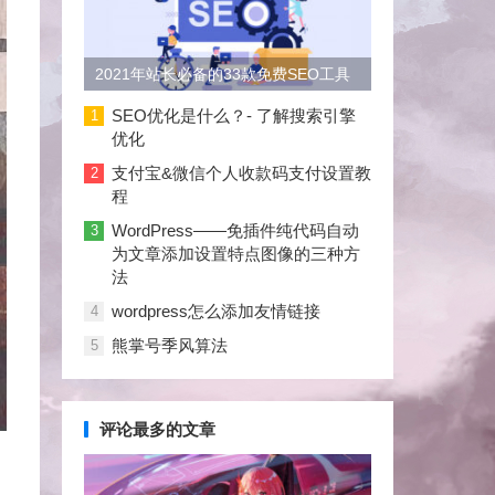
2021年站长必备的33款免费SEO工具
大合集
SEO优化是什么？- 了解搜索引擎
1
优化
支付宝&微信个人收款码支付设置教
2
程
WordPress——免插件纯代码自动
3
为文章添加设置特点图像的三种方
法
wordpress怎么添加友情链接
4
熊掌号季风算法
5
评论最多的文章