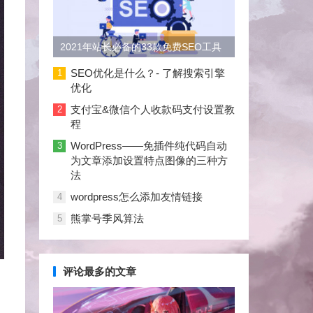
2021年站长必备的33款免费SEO工具
大合集
SEO优化是什么？- 了解搜索引擎
1
优化
支付宝&微信个人收款码支付设置教
2
程
WordPress——免插件纯代码自动
3
为文章添加设置特点图像的三种方
法
wordpress怎么添加友情链接
4
熊掌号季风算法
5
评论最多的文章