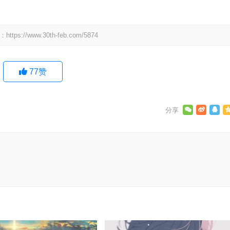
：
https://www.30th-feb.com/5874
77
赞