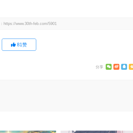
：
https://www.30th-feb.com/5901
81
赞