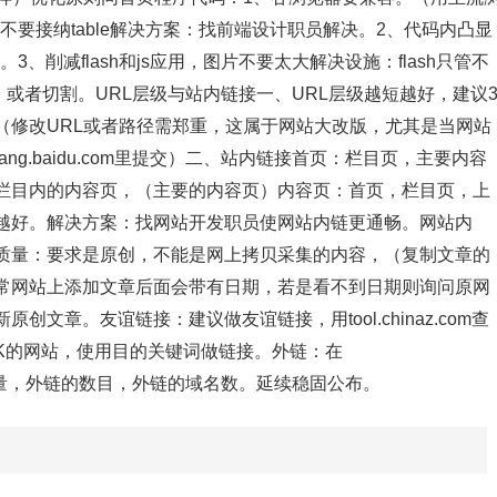
，不要接纳table解决方案：找前端设计职员解决。2、代码内凸显
签。3、削减flash和js应用，图片不要太大解决设施：flash只管不
，或者切割。URL层级与站内链接一、URL层级越短越好，建议
（修改URL或者路径需郑重，这属于网站大改版，尤其是当网站
ng.baidu.com里提交）二、站内链接首页：栏目页，主要内容
栏目内的内容页，（主要的内容页）内容页：首页，栏目页，上
越好。解决方案：找网站开发职员使网站内链更通畅。网站内
质量：要求是原创，不能是网上拷贝采集的内容，（复制文章的
常网站上添加文章后面会带有日期，若是看不到日期则询问原网
文章。友谊链接：建议做友谊链接，用tool.chinaz.com查
K的网站，使用目的关键词做链接。外链：在
：外链的质量，外链的数目，外链的域名数。延续稳固公布。
？