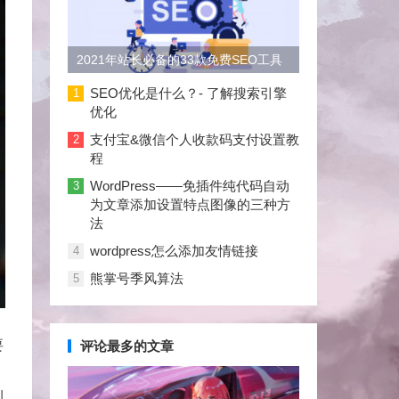
2021年站长必备的33款免费SEO工具
大合集
SEO优化是什么？- 了解搜索引擎
1
优化
支付宝&微信个人收款码支付设置教
2
程
WordPress——免插件纯代码自动
3
为文章添加设置特点图像的三种方
法
wordpress怎么添加友情链接
4
熊掌号季风算法
5
要
评论最多的文章
浏