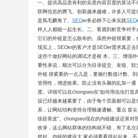
一、提供高品质有利的实质内容百度的算法不
联网信息的腾飞、创新越来越难，许多人可提
是凤毛麟角了。
SEO
er务必静下心来实践
SEO
样人人都能一起生长。二、客观剖析竞争对手
它们的外链是怎么散布的。虽然外链很紧要，也
现实上，SEOer的客户才是SEOer需求真
这些个做好网站的调试才是根 本。三、增强
要性来说，顺次可以分为目录提交、友链、软
外链 很紧要的一点儿是，要施行数值计数、
管用性，增进效果。防止没有头脑的乱加一通
度。详细可以在chongseo在“如何用虫虫
设已经越来越紧要了，由于每个页面都可以是
系，让网站结构变得合理顺遂通畅、重点 冒尖，
练筋骨皮”。chongseo现在的内链建设还
收录，这么网站群体的结构就不错，有了名次
然好。内链的建设大 家必须要看得起起来，不