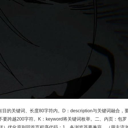
e有目的关键词、长度80字符内。D：description与关键词融合，
跨越200字符。K：keyword将关键词枚举。二、内页：包罗
一样）优化原则同首页程序代码：1、各浏览器要兼容。（用主流