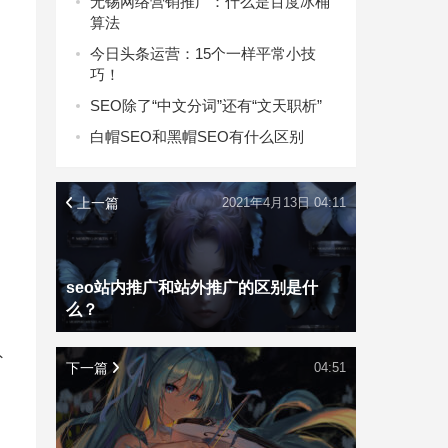
无锡网络营销推广：什么是百度冰桶
算法
今日头条运营：15个一样平常小技
巧！
SEO除了“中文分词”还有“文天职析”
白帽SEO和黑帽SEO有什么区别
上一篇
2021年4月13日 04:11
seo站内推广和站外推广的区别是什
么？
外
下一篇
04:51