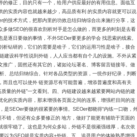
停的修正，目的只有一个，给用户供应最好的有用信息。面临互
供的实质内容也就越来越少，高品质有利 的实质内容就更可以说
er的技术方式，把那内里的功效总结归纳综合出来施行分享，这
众多做SEO的很喜欢剖析对手是怎么做的，而更多的时刻是去看
是逐日要做的事情，不外SEOer要更多的学会 找思索的线索。
正去剖析钻研的，它们的需要是啥子，它们的运用习性是啥子，接合
外链建设科学性说到外链，人人应当都有自个儿的设施。不外从紧
文推广，固然还有其它的，诸如论坛署名、博客留言链接等。做
剖析、总结归纳综合。针对各品类型的资源，一统作好纪录，判断
，而且也可以使外 链资源尽有可能普遍，增添普遍度和高有关
打造高质量的外链”一文看到。四、内链建设越来越紧要网站内链的建
优化的实质内容，那末增强各页面之间的连系，增强栏目间的连
是SEOer要做的很紧要的事情。SEOer都晓得“内练一口吻，
算对照不错，但还有众多要修正的 地方，做好了能更有辅助于页面的
就很牢稳了。这也是为何众多站，外链不是很顽强雄厚，名次依
要以为SEO就是实质内容+外链。五、追寻用户的体验熟悉增强