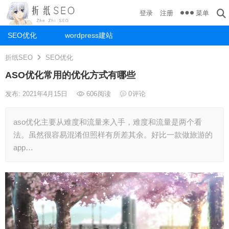
菜单
登录
注册
SEO优化
wordpress建站
折纸SEO
SEO优化
ASO优化常用的优化方式有哪些
发布: 2021年4月15日
606
阅读
0
评论
aso优化主要从难度和流量来入手，难度和流量是两个看
法。虽然很容易混淆但照样有所差其余。好比一款做旅游的
app…