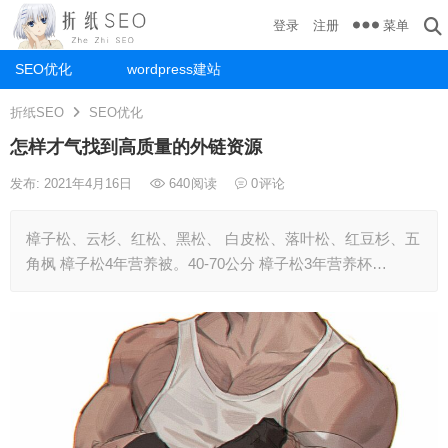
菜单
登录
注册
SEO优化
wordpress建站
折纸SEO
SEO优化
怎样才气找到高质量的外链资源
发布: 2021年4月16日
640
阅读
0
评论
樟子松、云杉、红松、黑松、 白皮松、落叶松、红豆杉、五
角枫 樟子松4年营养被。40-70公分 樟子松3年营养杯…