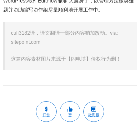
WordPress软件EditFlow能够 大展身手，以管理方法该类难
题并协助编写协作组尽量顺利地开展工作中。
culi3182译，译文翻译一部分內容稍加改动。via:
sitepoint.com
这篇內容素材图片来源于【闪电博】侵权行为删！
打赏
赞
微海报