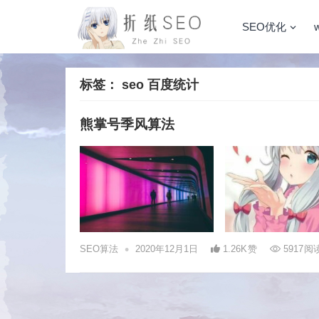
SEO优化
标签：
seo 百度统计
熊掌号季风算法
•
SEO算法
2020年12月1日
1.26K
赞
5917
阅