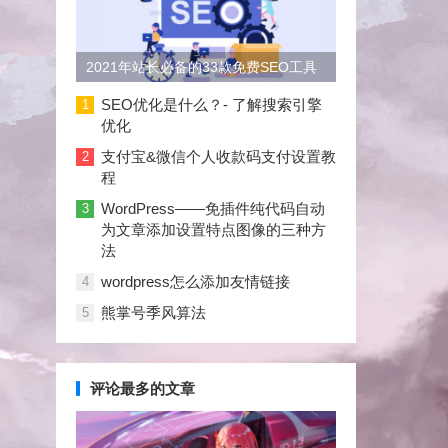
2021年站长必备的33款免费SEO工具
大合集
SEO优化是什么？- 了解搜索引擎
1
优化
支付宝&微信个人收款码支付设置教
2
程
WordPress——免插件纯代码自动
3
为文章添加设置特点图像的三种方
法
wordpress怎么添加友情链接
4
熊掌号季风算法
5
评论最多的文章