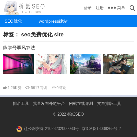
菜单
登录
注册
SEO优化
wordpress建站
标签：
seo免费优化 site
熊掌号季风算法
1.26K
赞
5917
阅读
0
评论
排名工具
批量发布外链平台
网站在线评测
文章排版工具
© 2022
折纸SEO
辽公网安备 21028202000083号
京ICP备18039265号-2